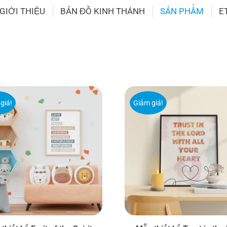
GIỚI THIỆU
BẢN ĐỒ KINH THÁNH
SẢN PHẨM
E
giá!
Giảm giá!