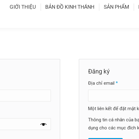
GIỚI THIỆU
BẢN ĐỒ KINH THÁNH
SẢN PHẨM
Đăng ký
Bắt
Địa chỉ email
*
buộc
Một liên kết để đặt mật 
Thông tin cá nhân của 
dụng cho các mục đích k