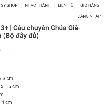
TSY SHOP
NHẠC THÁNH
LIÊN HỆ
GIỎ HÀNG
ĐĂNG NHẬP
 3+ | Câu chuyện Chúa Giê-
h (Bộ đầy đủ)
D
 x 3 cm
2 x 1.5 cm
cm
x 4 cm