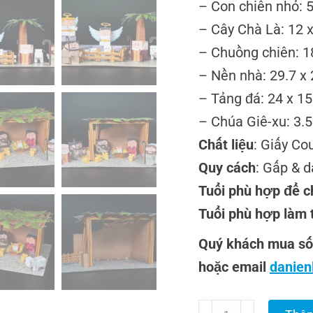
– Con chiên nhỏ: 5
– Cây Chà Là: 12 
– Chuồng chiên: 1
– Nền nhà: 29.7 x
– Tảng đá: 24 x 15
– Chúa Giê-xu: 3.5
Chất liệu
: Giấy C
Quy cách
: Gấp & 
Tuổi phù hợp để c
Tuổi phù hợp làm 
Quý khách mua số 
hoặc email
danie
Đồ