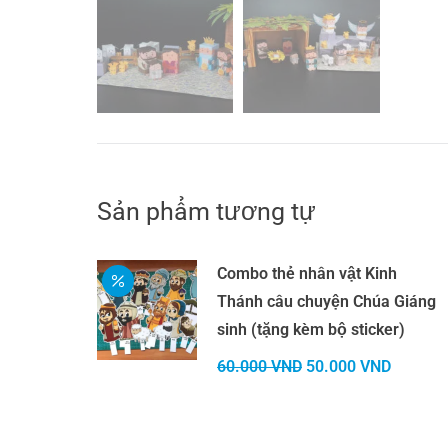
Sản phẩm tương tự
Combo thẻ nhân vật Kinh
Thánh câu chuyện Chúa Giáng
sinh (tặng kèm bộ sticker)
Giá
Giá
60.000
VND
50.000
VND
gốc
hiện
là:
tại