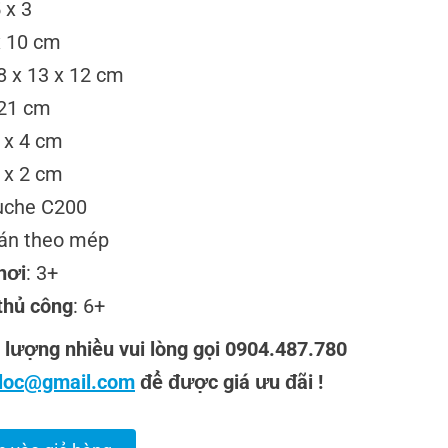
 x 3
x 10 cm
8 x 13 x 12 cm
 21 cm
 x 4 cm
 x 2 cm
ouche C200
dán theo mép
hơi
: 3+
thủ công
: 6+
lượng nhiều vui lòng gọi 0904.487.780
nloc@gmail.com
để được giá ưu đãi !