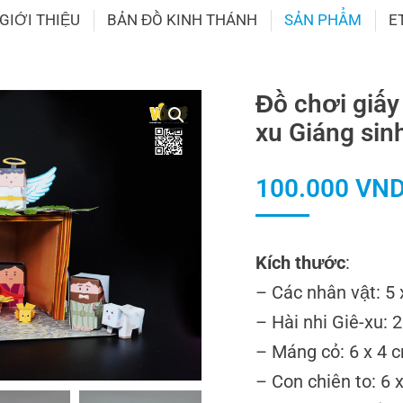
GIỚI THIỆU
BẢN ĐỒ KINH THÁNH
SẢN PHẨM
E
Đồ chơi giấy
xu Giáng sin
100.000
VN
Kích thước
:
– Các nhân vật: 5
– Hài nhi Giê-xu: 
– Máng cỏ: 6 x 4 
– Con chiên to: 6 