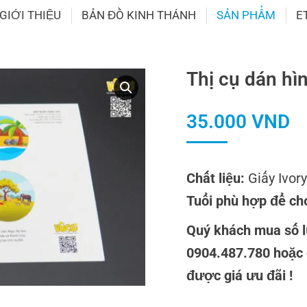
GIỚI THIỆU
BẢN ĐỒ KINH THÁNH
SẢN PHẨM
E
Thị cụ dán hì
35.000
VND
Chất liệu:
Giấy Ivor
Tuổi phù hợp để ch
Quý khách mua số l
0904.487.780 hoặc
được giá ưu đãi !