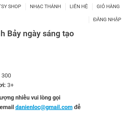
TSY SHOP
NHẠC THÁNH
LIÊN HỆ
GIỎ HÀNG
ĐĂNG NHẬP
nh Bảy ngày sáng tạo
y 300
ơi:
3+
ượng nhiều vui lòng gọi
 email
danienloc@gmail.com
để