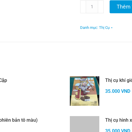
Thị
Thêm 
cụ
dán
Danh mục:
Thị Cụ
hình
Bảy
ngày
sáng
tạo
 Cập
Thị cụ khí gi
số
35.000
VND
lượng
phiên bản tô màu)
Thị cụ hình 
35.000
VND