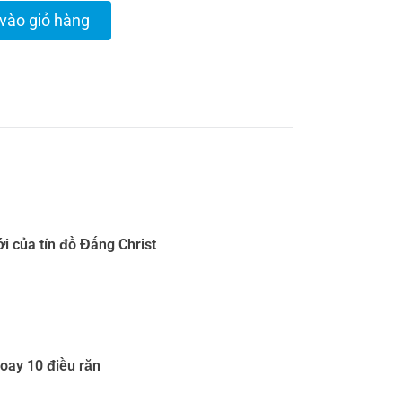
vào giỏ hàng
ới của tín đồ Đấng Christ
xoay 10 điều răn