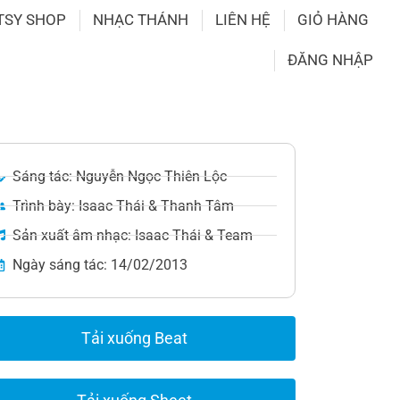
TSY SHOP
NHẠC THÁNH
LIÊN HỆ
GIỎ HÀNG
ĐĂNG NHẬP
Sáng tác: Nguyễn Ngọc Thiên Lộc
Trình bày: Isaac Thái & Thanh Tâm
Sản xuất âm nhạc: Isaac Thái & Team
Ngày sáng tác: 14/02/2013
Tải xuống Beat