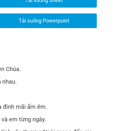
Tải xuống Sheet
Tải xuống Powerpoint
ên Chúa.
n nhau.
ia đình mãi ấm êm.
h và em từng ngày.