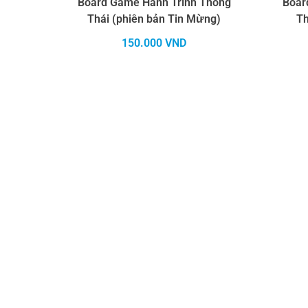
Board Game Hành Trình Thông
Boar
Thái (phiên bản Tin Mừng)
Th
150.000
VND