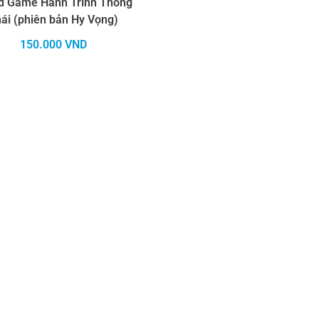
d Game Hành Trình Thông
ái (phiên bản Hy Vọng)
150.000
VND