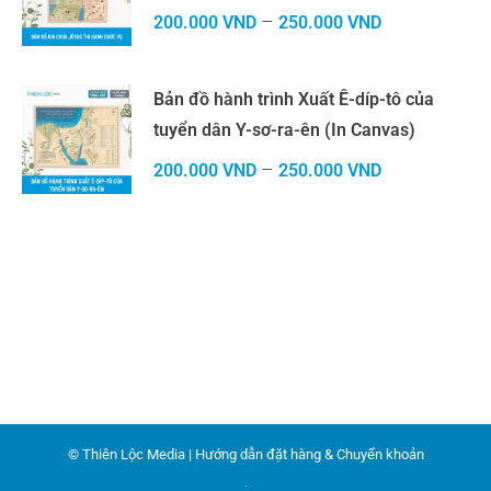
–
200.000
VND
250.000
VND
Bản đồ hành trình Xuất Ê-díp-tô của
tuyển dân Y-sơ-ra-ên (In Canvas)
–
200.000
VND
250.000
VND
© Thiên Lộc Media |
Hướng dẫn đặt hàng & Chuyển khoản