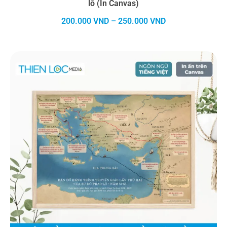
lô (In Canvas)
Khoảng
200.000
VND
–
250.000
VND
giá:
từ
200.000 VND
đến
250.000 VND