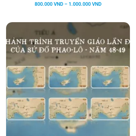
Khoảng
800.000
VND
–
1.000.000
VND
giá:
từ
800.000 VND
đến
1.000.000 VND