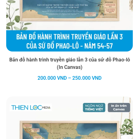
Bản đồ hành trình truyền giáo lần 3 của sứ đồ Phao-lô
(In Canvas)
Khoảng
200.000
VND
–
250.000
VND
giá:
từ
200.000 VND
đến
250.000 VND