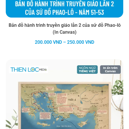
Bản đồ hành trình truyền giáo lần 2 của sứ đồ Phao-lô
(In Canvas)
Khoảng
200.000
VND
–
250.000
VND
giá:
từ
200.000 VND
đến
250.000 VND