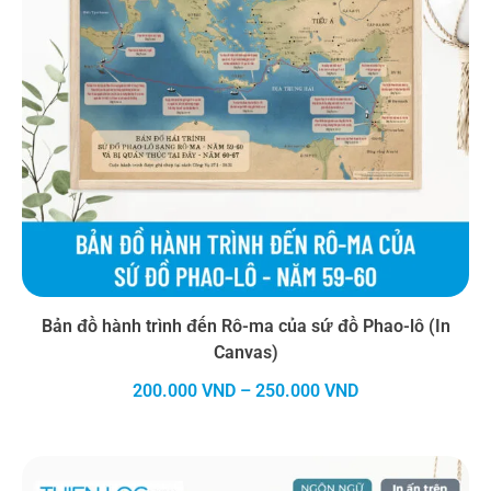
Bản đồ hành trình đến Rô-ma của sứ đồ Phao-lô (In
Canvas)
Khoảng
200.000
VND
–
250.000
VND
giá:
từ
200.000 VND
đến