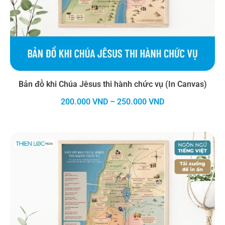
Bản đồ khi Chúa Jêsus thi hành chức vụ (In Canvas)
Khoảng
200.000
VND
–
250.000
VND
giá:
từ
200.000 VND
đến
250.000 VND