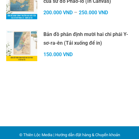
của sứ đồ Phao-lô (In Canvas)
–
200.000
VND
250.000
VND
Bản đồ phân định mười hai chi phái Y-
sơ-ra-ên (Tải xuống để in)
150.000
VND
© Thiên Lộc Media |
Hướng dẫn đặt hàng & Chuyển khoản